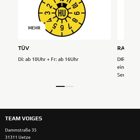
MEHR
MEHR
TÜV
RAHMEN
Di: ab 10Uhr + Fr: ab 16Uhr
DIREKT B
einen noc
Service zu
unserer W
Motorrad
Einsatz k
opto-elekt
TEAM VOIGES
Dammstraße 35
31311 Uetze