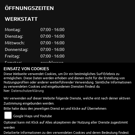
ÖFFNUNGSZEITEN
WERKSTATT
Montag:
07:00 - 16:00
Dienstag:
07:00 - 16:00
Mittwoch:
07:00 - 16:00
Donnerstag:
07:00 - 16:00
Freitag:
07:00 - 16:00
Samstag:
geschlossen
Sonntag:
geschlossen
EINSATZ VON COOKIES
Diese Webseite verwendet Cookies, um Dir ein bestmögliches Surf-Erlebnis zu
ermöglichen. Diese Daten werden erhoben und dienen nicht für die Erstellung von
VERKAUF
Nutzungsprofilen oder anderer weiterführender Verwendung. Sämtliche Informationen
zu verwendeten Cookies und eingebundenen Diensten findest du
Montag:
09:00 - 18:00
hier:
Datenschutzerklärung
Dienstag:
09:00 - 18:00
Wir verwenden auf dieser Website folgende Dienste, welche erst nach deiner aktiven
Zustimmung eingebunden werden.
Mittwoch:
09:00 - 18:00
Bitte hake dazu den jeweiligen Dienst an und klicke auf Übernehmen:
Donnerstag:
09:00 - 18:00
Google Maps und Youtube
Freitag:
09:00 - 18:00
Optional kann mit Klick auf Alles akzeptieren der Nutzung aller Dienste zugestimmt
Samstag:
09:00 - 13:00
werden
Sonntag:
geschlossen
Detailierte Informationen zu den verwendeten Cookies und deren Bedeutung findest